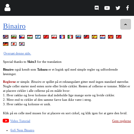
Binairo
Oversæt denne side.
Special thanks to
Skitz3
for the translation
Binairo
også kendt som
Takuzu
er et logisk spil med simple regler og udfordrende
løsninger.
Reglerne
er simple.
Binairo
er spillet på et rektangulært gitter med ingen standard størrelse.
Nogle celler starter med enten sorte eller hvide cirkler. Resten af cellerne er tomme. Målet er
at placere cirkler i alle cellerne på en måde hvor:
1. Hver række og hver kolonne skal indeholde lige mange sorte og hvide cirkler.
2. Mere end to cirkler af den samme farve kan ikke være i streg.
3. Hver række og kolonne er unik.
Klik på en celle med musen for at placere en sort cirkel, og klik igen for at gøre den hvid.
Video Tutorial
Gem reglerne
6x6 Nem Binairo