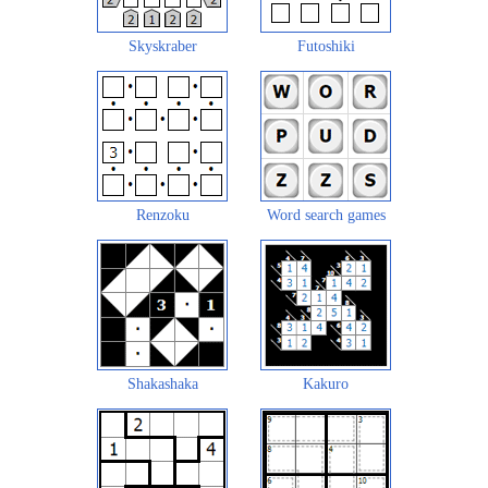
Skyskraber
Futoshiki
Renzoku
Word search games
Shakashaka
Kakuro