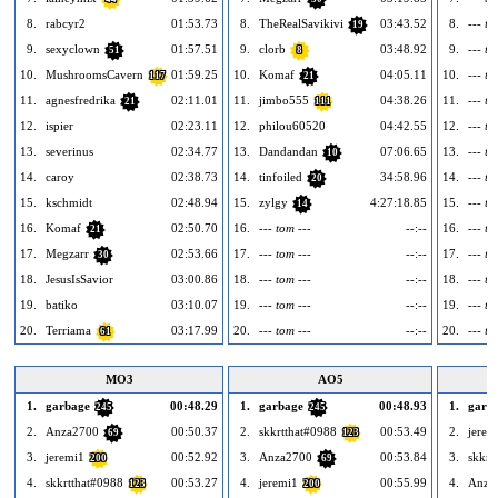
8.
rabcyr2
01:53.73
8.
TheRealSavikivi
03:43.52
8.
--- to
19
9.
sexyclown
01:57.51
9.
clorb
03:48.92
9.
--- to
51
8
10.
MushroomsCavern
01:59.25
10.
Komaf
04:05.11
10.
--- to
117
21
11.
agnesfredrika
02:11.01
11.
jimbo555
04:38.26
11.
--- to
21
111
12.
ispier
02:23.11
12.
philou60520
04:42.55
12.
--- to
13.
severinus
02:34.77
13.
Dandandan
07:06.65
13.
--- to
10
14.
caroy
02:38.73
14.
tinfoiled
34:58.96
14.
--- to
20
15.
kschmidt
02:48.94
15.
zylgy
4:27:18.85
15.
--- to
14
16.
Komaf
02:50.70
16.
--- tom ---
--:--
16.
--- to
21
17.
Megzarr
02:53.66
17.
--- tom ---
--:--
17.
--- to
30
18.
JesusIsSavior
03:00.86
18.
--- tom ---
--:--
18.
--- to
19.
batiko
03:10.07
19.
--- tom ---
--:--
19.
--- to
20.
Terriama
03:17.99
20.
--- tom ---
--:--
20.
--- to
61
MO3
AO5
1.
garbage
00:48.29
1.
garbage
00:48.93
1.
garb
245
245
2.
Anza2700
00:50.37
2.
skkrtthat#0988
00:53.49
2.
jerem
69
123
3.
jeremi1
00:52.92
3.
Anza2700
00:53.84
3.
skkrt
200
69
4.
skkrtthat#0988
00:53.27
4.
jeremi1
00:55.99
4.
Anza
123
200