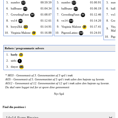
5.
numbrr
00:59.59
5.
numbrr
01:00.91
5.
numb
322
322
6.
ballbsaur
01:04.34
6.
ballbsaur
01:06.19
6.
ballb
102
102
7.
CrowdingFaun
01:08.07
7.
CrowdingFaun
01:12.46
7.
vx14
80
80
8.
vx14
01:12.61
8.
vx14
01:14.20
8.
Crow
184
184
9.
borys3kk
01:14.91
9.
Virginia Malone
01:17.41
Virgi
136
67
9.
Malo
10.
Virginia Malone
01:16.88
10.
PigeonLatino
01:24.01
67
160
10.
Pigeo
Robots / programmatic solvers
1.
baely
46
2.
siebi
1
3.
tlstyer
151
* MO3 - Gennemsnit af 3. Gennemsnittet af 3 spil i træk
AO5 - Gennemsnit af 5. Gennemsnittet af 5 spil i træk uden den højeste og laveste.
AO12 - Gennemsnit af 12. Gennemsnittet af 12 spil i træk uden den højeste og laveste.
Du skal være logget ind for at spore dine gennemsnit
Nyt Spil
Find din position i