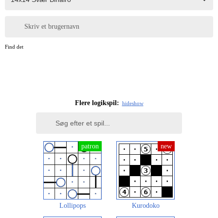
Skriv et brugernavn
Find det
Flere logikspil:
hide
show
Lollipops
Kurodoko