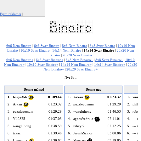
Fjern reklamer
|
Rapportér denne annonce
6x6 Nem Binairo
|
6x6 Svær Binairo
|
8x8 Nem Binairo
|
8x8 Svær Binairo
|
10x10 Nem
Binairo
|
10x10 Svær Binairo
|
14x14 Nem Binairo
|
14x14 Svær Binairo
|
20x20 Nem
Binairo
|
20x20 Svær Binairo
6x6 Nem Binairo+
|
6x6 Svær Binairo+
|
8x8 Nem Binairo+
|
8x8 Svær Binairo+
|
10x10
Nem Binairo+
|
10x10 Svær Binairo+
|
14x14 Nem Binairo+
|
14x14 Svær Binairo+
|
20x20
Nem Binairo+
|
20x20 Svær Binairo+
Nyt Spil
Denne måned
Denne uge
1.
borys3kk
01:09.64
1.
Arkan
01:23.32
1.
wang
136
99
2.
Arkan
01:23.32
2.
puzzlepossum
01:29.29
2.
phil
99
3.
puzzlepossum
01:29.29
3.
wangluhong
01:46.53
3.
rabcy
4.
YL0825
01:37.03
4.
agnesfredrika
02:11.01
4.
--- to
21
5.
wangluhong
01:38.59
5.
rabcyr2
02:12.25
5.
--- to
6.
takaz
01:39.46
6.
JesusIsSavior
03:00.86
6.
--- to
7.
laineymix
01:39.62
7.
Megzarr
03:19.85
7.
--- to
44
30