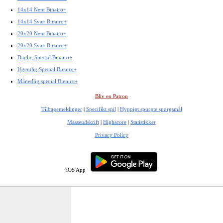
14x14 Nem Binairo+
14x14 Svær Binairo+
20x20 Nem Binairo+
20x20 Svær Binairo+
Daglig Special Binairo+
Ugentlig Special Binairo+
Månedlig special Binairo+
Bliv en Patron
Tilbagemeldinger
|
Specifikt spil
|
Hyppigt spurgte spørgsmål
Masseudskrift
|
Highscore
|
Statistikker
Privacy Policy
iOS App