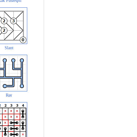
ak Puslespil
Slant
Rør