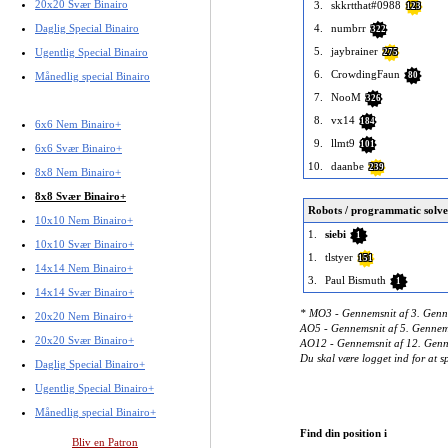
20x20 Svær Binairo
3.
skkrtthat#0988
123
Daglig Special Binairo
4.
numbrr
322
5.
jaybrainer
Ugentlig Special Binairo
275
6.
CrowdingFaun
Månedlig special Binairo
80
7.
NooM
326
8.
vx14
184
6x6 Nem Binairo+
9.
llmt9
101
6x6 Svær Binairo+
10.
daanbe
239
8x8 Nem Binairo+
8x8 Svær Binairo+
Robots / programmatic solve
10x10 Nem Binairo+
1.
siebi
1
10x10 Svær Binairo+
1.
tlstyer
151
14x14 Nem Binairo+
3.
Paul Bismuth
1
14x14 Svær Binairo+
* MO3 - Gennemsnit af 3. Gennem
20x20 Nem Binairo+
AO5 - Gennemsnit af 5. Gennemsni
20x20 Svær Binairo+
AO12 - Gennemsnit af 12. Gennem
Du skal være logget ind for at 
Daglig Special Binairo+
Ugentlig Special Binairo+
Månedlig special Binairo+
Find din position i
Bliv en Patron