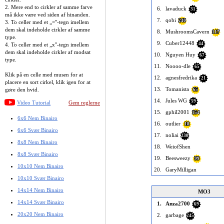
2. Mere end to cirkler af samme farve
6.
lavaduck
31
må ikke være ved siden af hinanden.
7.
qobi
240
3. To celler med et „="-tegn imellem
dem skal indeholde cirkler af samme
8.
MushroomsCavern
117
type.
9.
Cuber12448
44
4. To celler med et „x"-tegn imellem
dem skal indeholde cirkler af modsat
10.
Nguyen Huy
67
type.
11.
Noooo-dle
65
Klik på en celle med musen for at
12.
agnesfredrika
21
placere en sort cirkel, klik igen for at
13.
Tomanista
gøre den hvid.
65
14.
Jules WG
59
Video Tutorial
Gem reglerne
15.
gphil2001
154
6x6 Nem Binairo
16.
outlier
18
6x6 Svær Binairo
17.
noliai
230
8x8 Nem Binairo
18.
WeiofShen
8x8 Svær Binairo
19.
Beesweezy
99
10x10 Nem Binairo
20.
GaryMilligan
10x10 Svær Binairo
14x14 Nem Binairo
MO3
14x14 Svær Binairo
1.
Anza2700
69
20x20 Nem Binairo
2.
garbage
245