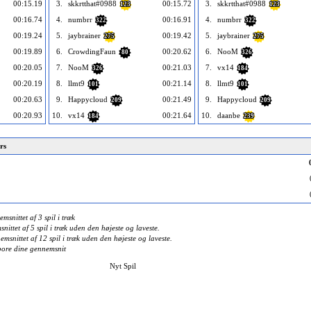
00:15.19
3.
skkrtthat#0988
00:15.72
3.
skkrtthat#0988
123
123
00:16.74
4.
numbrr
00:16.91
4.
numbrr
322
322
00:19.24
5.
jaybrainer
00:19.42
5.
jaybrainer
275
275
00:19.89
6.
CrowdingFaun
00:20.62
6.
NooM
80
326
00:20.05
7.
NooM
00:21.03
7.
vx14
326
184
00:20.19
8.
llmt9
00:21.14
8.
llmt9
101
101
00:20.63
9.
Happycloud
00:21.49
9.
Happycloud
209
209
00:20.93
10.
vx14
00:21.64
10.
daanbe
184
239
rs
snittet af 3 spil i træk
ttet af 5 spil i træk uden den højeste og laveste.
snittet af 12 spil i træk uden den højeste og laveste.
spore dine gennemsnit
Nyt Spil