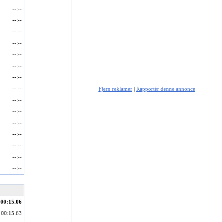
--:--
--:--
--:--
--:--
--:--
--:--
--:--
--:--
Fjern reklamer
|
Rapportér denne annonce
--:--
--:--
--:--
--:--
--:--
--:--
--:--
00:15.06
00:15.63