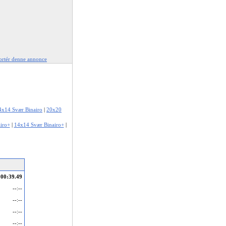
rtér denne annonce
4x14 Svær Binairo
|
20x20
iro+
|
14x14 Svær Binairo+
|
00:39.49
--:--
--:--
--:--
--:--