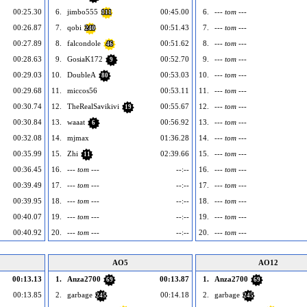
00:25.30
6.
jimbo555
00:45.00
6.
--- tom ---
111
00:26.87
7.
qobi
00:51.43
7.
--- tom ---
240
00:27.89
8.
falcondole
00:51.62
8.
--- tom ---
46
00:28.63
9.
GosiaK172
00:52.70
9.
--- tom ---
9
00:29.03
10.
DoubleA
00:53.03
10.
--- tom ---
80
00:29.68
11.
miccos56
00:53.11
11.
--- tom ---
00:30.74
12.
TheRealSavikivi
00:55.67
12.
--- tom ---
19
00:30.84
13.
waaat
00:56.92
13.
--- tom ---
6
00:32.08
14.
mjmax
01:36.28
14.
--- tom ---
00:35.99
15.
Zhi
02:39.66
15.
--- tom ---
11
00:36.45
16.
--- tom ---
--:--
16.
--- tom ---
00:39.49
17.
--- tom ---
--:--
17.
--- tom ---
00:39.95
18.
--- tom ---
--:--
18.
--- tom ---
00:40.07
19.
--- tom ---
--:--
19.
--- tom ---
00:40.92
20.
--- tom ---
--:--
20.
--- tom ---
AO5
AO12
00:13.13
1.
Anza2700
00:13.87
1.
Anza2700
69
69
00:13.85
2.
garbage
00:14.18
2.
garbage
245
245