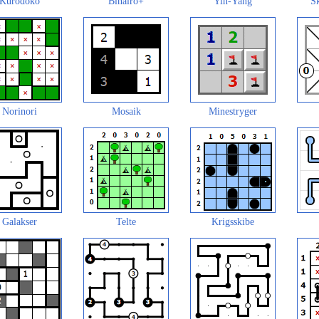
Kurodoko
Binairo+
Yin-Yang
Sk
Norinori
Mosaik
Minestryger
Galakser
Telte
Krigsskibe