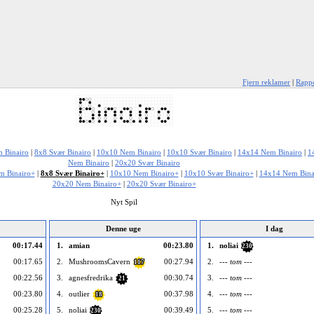
Fjern reklamer
|
Rappo
 Binairo
|
8x8 Svær Binairo
|
10x10 Nem Binairo
|
10x10 Svær Binairo
|
14x14 Nem Binairo
|
1
Nem Binairo
|
20x20 Svær Binairo
m Binairo+
|
8x8 Svær Binairo+
|
10x10 Nem Binairo+
|
10x10 Svær Binairo+
|
14x14 Nem Bina
20x20 Nem Binairo+
|
20x20 Svær Binairo+
Nyt Spil
Denne uge
I dag
00:17.44
1.
amian
00:23.80
1.
noliai
230
00:17.65
2.
MushroomsCavern
00:27.94
2.
--- tom ---
117
00:22.56
3.
agnesfredrika
00:30.74
3.
--- tom ---
21
00:23.80
4.
outlier
00:37.98
4.
--- tom ---
18
00:25.28
5.
noliai
00:39.49
5.
--- tom ---
230