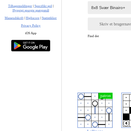
Tilbagemeldinger
|
Specifikt spil
|
Hyppigt spurgte spørgsmål
Masseudskrift
|
Highscore
|
Statistikker
Skriv et brugernav
Privacy Policy
iOS App
Find det