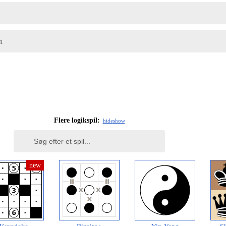
n
Flere logikspil:
hide
show