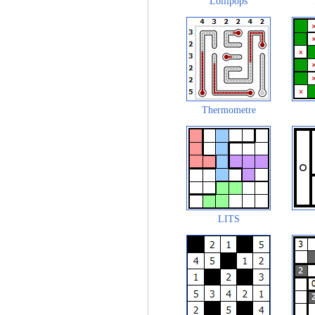
Lollipops
Thermometre
LITS