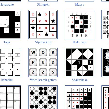
Heyawake
Shingoki
Masyu
Tapa
Stjerne krig
Kakurasu
Renzoku
Word search games
Shakashaka