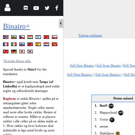
Binairo+
Fastgør reklamer
Oversæt denne side.
6x6 Nem Binairo
|
6x6 Svær Binairo
|
8x8 Nem
Special thanks to
Skitz3
for the
translation
6x6 Nem Binairo+
|
6x6 Svær Binairo+
|
8x8 Ne
Binairo+
også kendt som
Tango (af
LinkedIn)
er et logikpuslespil med enkle
regler og udfordrende løsninger.
Denne måned
Reglerne
er enkle.
Binairo+
spilles på et
rektangulært gitter uden
1.
llmt9
101
standardstørrelse. Nogle celler starter
med sorte eller hvide cirkler. Resten af
2.
Happycloud
209
cellerne er tomme. Målet er at placere
3.
Uonia
87
cirkler i alle celler på en sådan måde at:
1. Hver række og hver kolonne skal
4.
amian
indeholde et lige antal hvide og sorte
5.
DaleQuest
69
cirkler.