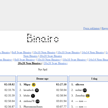
Fjern reklamer
|
Rappo
 Binairo
|
8x8 Svær Binairo
|
10x10 Nem Binairo
|
10x10 Svær Binairo
|
14x14 Nem Binairo
|
1
Nem Binairo
|
20x20 Svær Binairo
m Binairo+
|
8x8 Svær Binairo+
|
10x10 Nem Binairo+
|
10x10 Svær Binairo+
|
14x14 Nem Bina
20x20 Nem Binairo+
|
20x20 Svær Binairo+
Nyt Spil
Denne uge
I dag
02:18.02
1.
Migsy
02:27.10
1.
silicron
28
02:33.76
2.
lavaduck
02:50.04
2.
noliai
31
231
02:35.59
3.
hfuhr
02:58.94
3.
Zenobia
5
163
02:50.04
4.
zielona78
03:01.94
4.
--- tom ---
124
02:56.87
5.
PheromoneJones
03:07.77
5.
--- tom ---