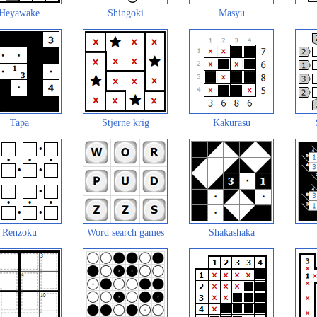
Heyawake
Shingoki
Masyu
Tapa
Stjerne krig
Kakurasu
Renzoku
Word search games
Shakashaka