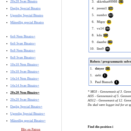
20x20 Svær Binairo
3.
skkrtthat#0988
123
Daglig Special Binairo
4.
jeremi1
200
5.
numbrr
Ugentlig Special Binairo
322
6.
Migsy
Månedlig special Binairo
28
7.
vx14
184
8.
kdu
235
6x6 Nem Binairo+
9.
daanbe
239
6x6 Svær Binairo+
10.
llmt9
101
8x8 Nem Binairo+
8x8 Svær Binairo+
Robots / programmatic solve
10x10 Nem Binairo+
1.
tlstyer
151
10x10 Svær Binairo+
1.
siebi
1
14x14 Nem Binairo+
3.
Paul Bismuth
1
14x14 Svær Binairo+
* MO3 - Gennemsnit af 3. Gennem
20x20 Nem Binairo+
AO5 - Gennemsnit af 5. Gennemsni
20x20 Svær Binairo+
AO12 - Gennemsnit af 12. Gennem
Du skal være logget ind for at 
Daglig Special Binairo+
Ugentlig Special Binairo+
Månedlig special Binairo+
Find din position i
Bliv en Patron