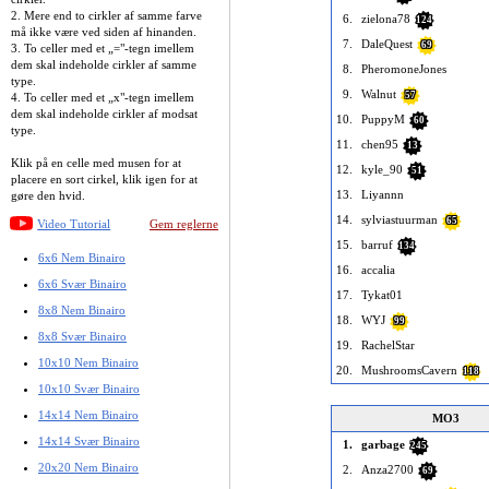
2. Mere end to cirkler af samme farve
6.
zielona78
124
må ikke være ved siden af hinanden.
7.
DaleQuest
69
3. To celler med et „="-tegn imellem
dem skal indeholde cirkler af samme
8.
PheromoneJones
type.
9.
Walnut
57
4. To celler med et „x"-tegn imellem
dem skal indeholde cirkler af modsat
10.
PuppyM
60
type.
11.
chen95
13
Klik på en celle med musen for at
12.
kyle_90
51
placere en sort cirkel, klik igen for at
13.
Liyannn
gøre den hvid.
14.
sylviastuurman
65
Video Tutorial
Gem reglerne
15.
barruf
134
6x6 Nem Binairo
16.
accalia
6x6 Svær Binairo
17.
Tykat01
8x8 Nem Binairo
18.
WYJ
99
8x8 Svær Binairo
19.
RachelStar
10x10 Nem Binairo
20.
MushroomsCavern
118
10x10 Svær Binairo
14x14 Nem Binairo
MO3
14x14 Svær Binairo
1.
garbage
245
20x20 Nem Binairo
2.
Anza2700
69