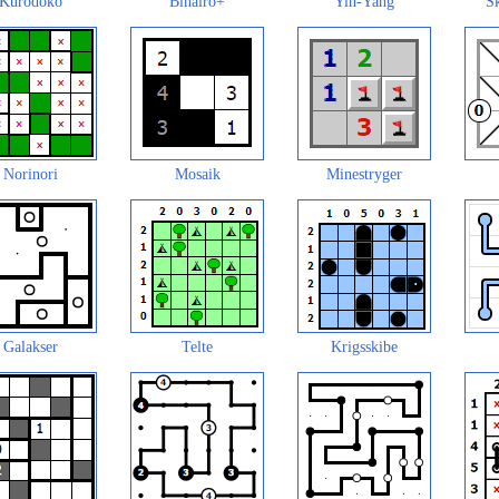
Kurodoko
Binairo+
Yin-Yang
Sk
Norinori
Mosaik
Minestryger
Galakser
Telte
Krigsskibe