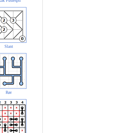
ak Puslespil
Slant
Rør