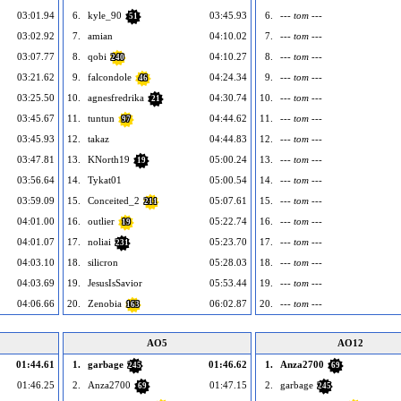
03:01.94
6.
kyle_90
03:45.93
6.
--- tom ---
51
03:02.92
7.
amian
04:10.02
7.
--- tom ---
03:07.77
8.
qobi
04:10.27
8.
--- tom ---
240
03:21.62
9.
falcondole
04:24.34
9.
--- tom ---
46
03:25.50
10.
agnesfredrika
04:30.74
10.
--- tom ---
21
03:45.67
11.
tuntun
04:44.62
11.
--- tom ---
97
03:45.93
12.
takaz
04:44.83
12.
--- tom ---
03:47.81
13.
KNorth19
05:00.24
13.
--- tom ---
19
03:56.64
14.
Tykat01
05:00.54
14.
--- tom ---
03:59.09
15.
Conceited_2
05:07.61
15.
--- tom ---
211
04:01.00
16.
outlier
05:22.74
16.
--- tom ---
19
04:01.07
17.
noliai
05:23.70
17.
--- tom ---
231
04:03.10
18.
silicron
05:28.03
18.
--- tom ---
04:03.69
19.
JesusIsSavior
05:53.44
19.
--- tom ---
04:06.66
20.
Zenobia
06:02.87
20.
--- tom ---
163
AO5
AO12
01:44.61
1.
garbage
01:46.62
1.
Anza2700
245
69
01:46.25
2.
Anza2700
01:47.15
2.
garbage
69
245