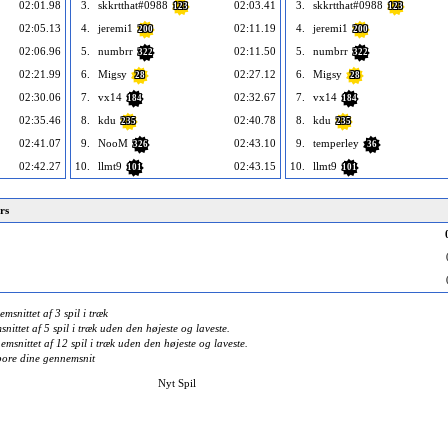
02:01.98
3.
skkrtthat#0988
02:03.41
3.
skkrtthat#0988
123
123
02:05.13
4.
jeremi1
02:11.19
4.
jeremi1
200
200
02:06.96
5.
numbrr
02:11.50
5.
numbrr
322
322
02:21.99
6.
Migsy
02:27.12
6.
Migsy
28
28
02:30.06
7.
vx14
02:32.67
7.
vx14
184
184
02:35.46
8.
kdu
02:40.78
8.
kdu
235
235
02:41.07
9.
NooM
02:43.10
9.
temperley
326
36
02:42.27
10.
llmt9
02:43.15
10.
llmt9
101
101
rs
snittet af 3 spil i træk
ttet af 5 spil i træk uden den højeste og laveste.
snittet af 12 spil i træk uden den højeste og laveste.
spore dine gennemsnit
Nyt Spil