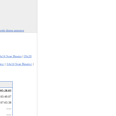
rtér denne annonce
4x14 Svær Binairo
|
20x20
iro+
|
14x14 Svær Binairo+
|
05:28.03
05:49.07
07:03.38
--:--
--:--