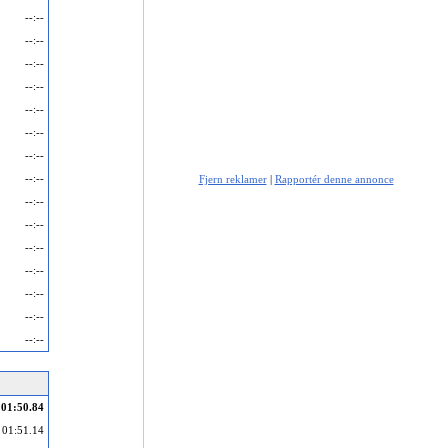
--:--
--:--
--:--
--:--
--:--
--:--
--:--
--:--
Fjern reklamer
|
Rapportér denne annonce
--:--
--:--
--:--
--:--
--:--
--:--
--:--
01:50.84
01:51.14