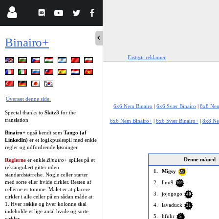
Binairo+
Fastgør reklamer
Oversæt denne side.
6x6 Nem Binairo
|
6x6 Svær Binairo
|
8x8 Nem
Special thanks to
Skitz3
for the
translation
6x6 Nem Binairo+
|
6x6 Svær Binairo+
|
8x8 Ne
Binairo+
også kendt som
Tango (af
LinkedIn)
er et logikpuslespil med enkle
regler og udfordrende løsninger.
Denne måned
Reglerne
er enkle.
Binairo+
spilles på et
rektangulært gitter uden
1.
Migsy
28
standardstørrelse. Nogle celler starter
med sorte eller hvide cirkler. Resten af
2.
llmt9
101
cellerne er tomme. Målet er at placere
3.
jojogogo
40
cirkler i alle celler på en sådan måde at:
1. Hver række og hver kolonne skal
4.
lavaduck
31
indeholde et lige antal hvide og sorte
5.
hfuhr
5
cirkler.