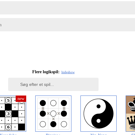
n
Flere logikspil:
hide
show