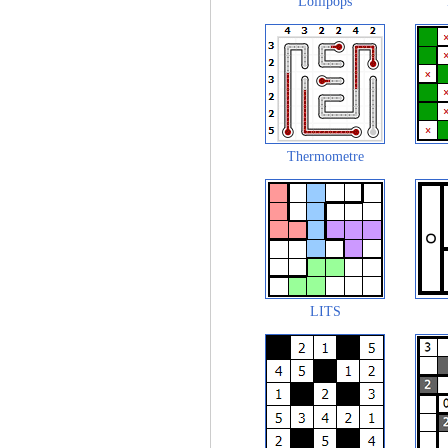
Lollipops
Thermometre
LITS