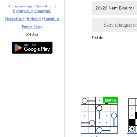
Tilbagemeldinger
|
Specifikt spil
|
Hyppigt spurgte spørgsmål
Masseudskrift
|
Highscore
|
Statistikker
Skriv et brugernav
Privacy Policy
iOS App
Find det